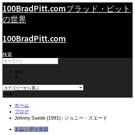
100BradPitt.com
ブラッド・ピット
の世界
100BradPitt.com
検索
and
or
ホーム
ブログ
Johnny Suede (1991) : ジョニー・スエード
トム・ディチロ