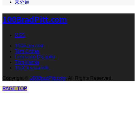
未分類
100BradPitt.com
RSS
100Actor.com
Tom Cruise
Leonardo Dicaprio
Tom Hanks
100Cinema.info
Copyright
©
100BradPitt.com
. All Rights Reserved.
PAGE TOP