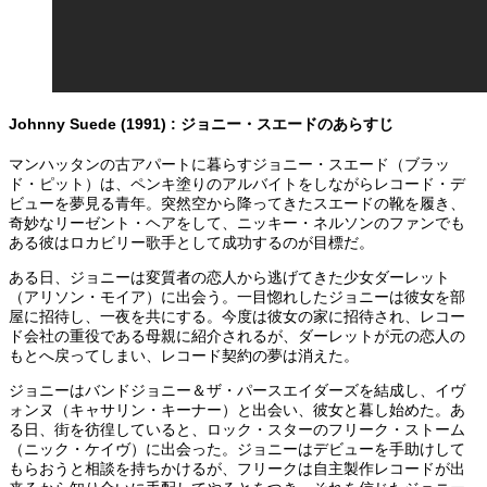
Johnny Suede (1991) : ジョニー・スエードのあらすじ
マンハッタンの古アパートに暮らすジョニー・スエード（ブラッ
ド・ピット）は、ペンキ塗りのアルバイトをしながらレコード・デ
ビューを夢見る青年。突然空から降ってきたスエードの靴を履き、
奇妙なリーゼント・ヘアをして、ニッキー・ネルソンのファンでも
ある彼はロカビリー歌手として成功するのが目標だ。
ある日、ジョニーは変質者の恋人から逃げてきた少女ダーレット
（アリソン・モイア）に出会う。一目惚れしたジョニーは彼女を部
屋に招待し、一夜を共にする。今度は彼女の家に招待され、レコー
ド会社の重役である母親に紹介されるが、ダーレットが元の恋人の
もとへ戻ってしまい、レコード契約の夢は消えた。
ジョニーはバンドジョニー＆ザ・パースエイダーズを結成し、イヴ
ォンヌ（キャサリン・キーナー）と出会い、彼女と暮し始めた。あ
る日、街を彷徨していると、ロック・スターのフリーク・ストーム
（ニック・ケイヴ）に出会った。ジョニーはデビューを手助けして
もらおうと相談を持ちかけるが、フリークは自主製作レコードが出