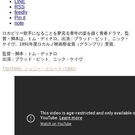
LINE
RSS
feedly
Pin it
note
ロカビリー歌手になることを夢見る青年の姿を描く青春ドラマ。監
督・脚本は、トム・ディチロ。出演：ブラッド・ピット、ニック・
ケイヴ。1991年度ロカルノ映画祭金賞（グランプリ）受賞。
監督・脚本：トム・ディチロ
出演：ブラッド・ピット、ニック・ケイヴ
TSUTAYA : ジョニー・スエード (1991)