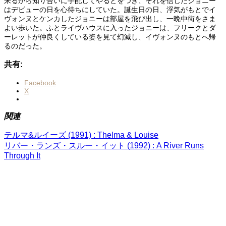
来るから知り合いに手配してやるとをつき、それを信じたジョニー
はデビューの日を心待ちにしていた。誕生日の日、浮気がもとでイ
ヴォンヌとケンカしたジョニーは部屋を飛び出し、一晩中街をさま
よい歩いた。ふとライヴハウスに入ったジョニーは、フリークとダ
ーレットが仲良くしている姿を見て幻滅し、イヴォンヌのもとへ帰
るのだった。
共有:
Facebook
X
関連
テルマ&ルイーズ (1991) : Thelma & Louise
リバー・ランズ・スルー・イット (1992) : A River Runs
Through It